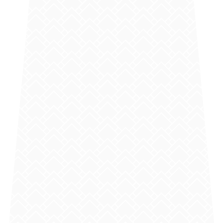
entreprise pour la
pose de frisette PVC sous toiture
, un choix
durable et esthétique.
Demande de devis
Nom*
Prénom