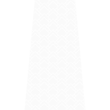
la
pose de frisette PVC sous toiture à Génissieux
est une
solution idéale. En tant que
couvreur de Romans sur Isère
,
notre entreprise, COUVERTURE DRÔMOISE, vous propose un
service de qualité, adapté à vos besoins et à votre budget.
La
pose de frisette PVC sous toiture dans la Drôme
permet d'obtenir un résultat esthétique, durable et
performant. Ce type de lambris sous-toiture, également
appelé
habillage cache-moineaux
, offre une barrière
efficace contre les intempéries et les infiltrations d'eau. En
plus de renforcer l'étanchéité de votre toiture, il contribue
également à une meilleure isolation thermique, réduisant ainsi
vos besoins en chauffage.
L'
installation de frisettes PVC sous toiture
présente de
nombreux avantages. Ce matériau, moderne et esthétique,
est particulièrement résistant à l'humidité et ne craint pas les