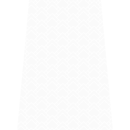
nuisibles comme le bois. Contrairement aux lambris en bois ou
en aluminium, l'
habillage sous toiture en PVC
nécessite peu
d'entretien et est plus économique. Si vous cherchez à
améliorer la performance énergétique de votre maison tout
en respectant votre budget, la
pose de frisette PVC sous
toiture à Génissieux
est une excellente solution.
Chez COUVERTURE DRÔMOISE, nous sommes experts en
installation de frisettes PVC sous toiture dans le 26
.
Nous vous offrons un large choix de couleurs et de finitions,
vous permettant d'harmoniser parfaitement votre
toit avec
la façade de votre maison
à Génissieux ou dans toute la
Drôme. Nos
couvreurs de Romans sur Isère
, experts en la
matière, vous accompagneront tout au long de votre projet,
de la conception à la réalisation.
Pour plus de renseignements ou pour obtenir un devis gratuit,
n'hésitez pas à nous contacter. Faites confiance à notre