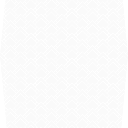
Téléphone*
Email*
Message*
En soumettant ce formulaire, j'accepte que les informations
saisies soient traitées par
COUVERTURE DROMOISE
dans le
cadre de ma demande de contact et de la relation commerciale qui
peut en découler.
En savoir plus en consultant notre politique de
confidentialité.
*
Envoyer