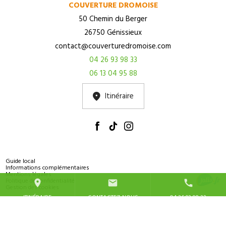
COUVERTURE DROMOISE
50 Chemin du Berger
26750 Génissieux
contact@couverturedromoise.com
04 26 93 98 33
06 13 04 95 88
Itinéraire
Guide local
Informations complémentaires
Mentions légales
Politique de confidentialité
place
mail
call
Gestion des cookies
ITINÉRAIRE
CONTACTEZ-NOUS
04 26 93 98 33